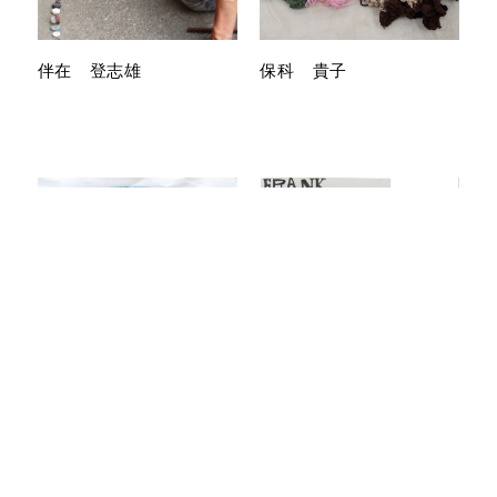
伴在 登志雄
保科 貴子
前沢 祐幸
Mr.D