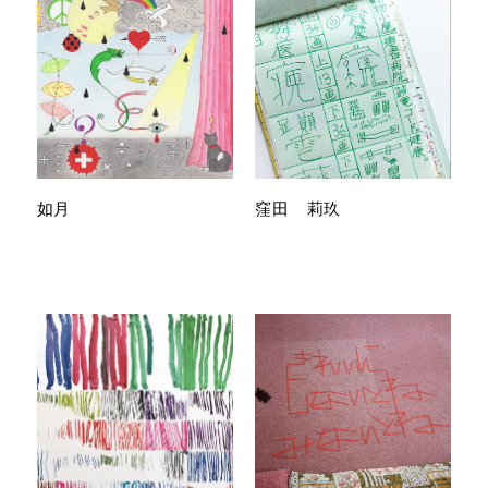
如月
窪田 莉玖