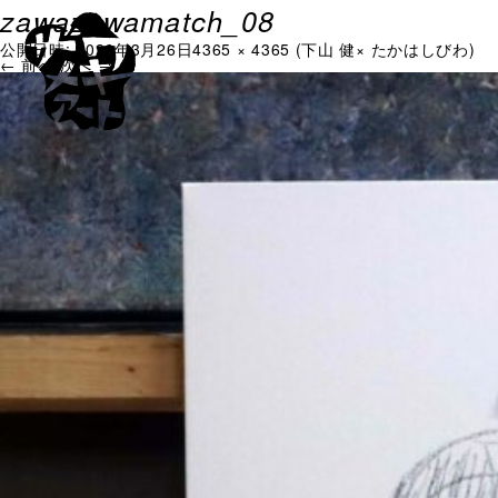
zawazawamatch_08
公開日時:
2026年3月26日
4365 × 4365
(
下山 健× たかはしびわ
)
← 前へ
次へ →