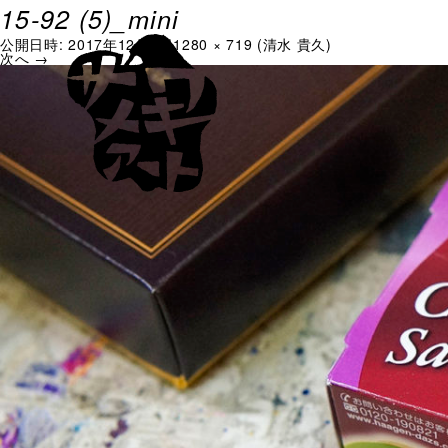
15-92 (5)_mini
公開日時:
2017年12月1日
1280 × 719
(
清水 貴久
)
次へ →