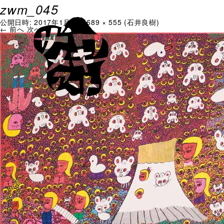
zwm_045
公開日時:
2017年1月10日
689 × 555
(
石井良樹
)
← 前へ
次へ →