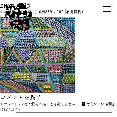
zwm_005
toggle
公開日時:
2017年1月10日
289 × 292
(
石井良樹
)
naviga
← 前へ
次へ →
コメントを残す
メールアドレスが公開されることはありません。
が付いている欄は
*
必須項目です