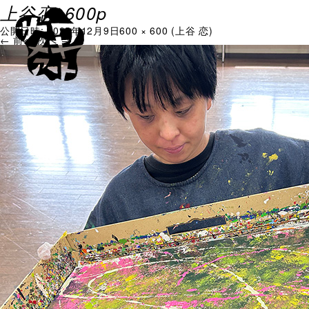
上谷恋_600p
公開日時:
2025年12月9日
600 × 600
(
上谷 恋
)
← 前へ
次へ →