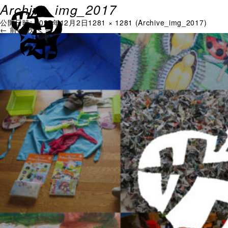
Archive_img_2017
公開日時:
2025年12月2日
1281 × 1281
(
Archive_img_2017
)
← 前へ
次へ →